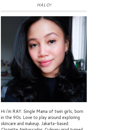
HALO!
Hi i’m RAY. Single Mama of twin girls, born
in the 90s. Love to play around exploring
skincare and makeup. Jakarta-based.
Clozette Ambassador. Culinary grad turned