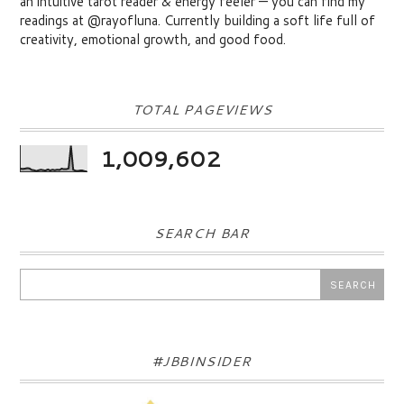
an intuitive tarot reader & energy feeler — you can find my
readings at @rayofluna. Currently building a soft life full of
creativity, emotional growth, and good food.
TOTAL PAGEVIEWS
1,009,602
SEARCH BAR
#JBBINSIDER