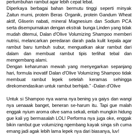
pertumbuhan rambut agar lebih cepat lebat.
Diperkaya berbagai bahan bermutu tinggi seperti minyak
Zaitun murni, protein Beras Organik, protein Gandum Wheat
aktif, Gliserin nabati, mineral Magnesium dan Sodium PCA
serta disempurnakan dengan ekstrak bunga Linden yang tidak
mudah ditemui, Dalan d’Olive Volumizing Shampoo memberi
nutrisi, melancarkan peredaran darah pada kulit kepala agar
rambut baru tumbuh subur, menguatkan akar rambut dari
dalam dan membuat rambut tipis terlihat tebal dan
mengembang alami.
Dengan keharuman mewah yang menyegarkan sepanjang
hari, formula inovatif Dalan d’Olive Volumizing Shampoo tidak
membuat rambut lepek setelah keramas sehingga
direkomendasikan untuk rambut berhijab." -Dalan d'Olive
Untuk si Shampoo nya warna nya bening ya gaiys dan wangi
nya uenaaak banget, beneran se-harum itu. Tapi gue malah
enggak nyium aroma olive sama sekali, entah mungkin hidung
gue kali yg bermasalah LOL! Performa nya juga oke, enggak
bikin rambut gue volumizing ngembang kayak singa sih cuma
emang jadi agak lebih lama lepek nya dari biasanya, luv!