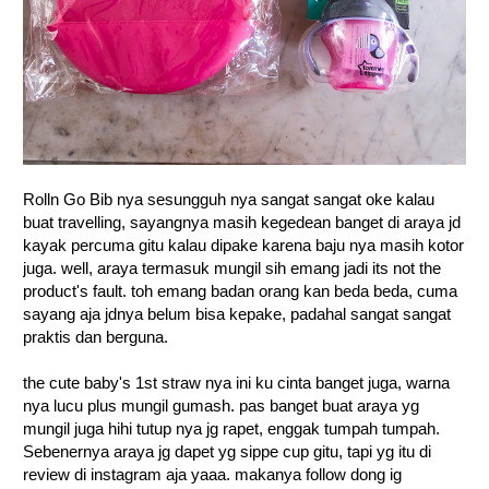
Rolln Go Bib nya sesungguh nya sangat sangat oke kalau
buat travelling, sayangnya masih kegedean banget di araya jd
kayak percuma gitu kalau dipake karena baju nya masih kotor
juga. well, araya termasuk mungil sih emang jadi its not the
product's fault. toh emang badan orang kan beda beda, cuma
sayang aja jdnya belum bisa kepake, padahal sangat sangat
praktis dan berguna.
the cute baby's 1st straw nya ini ku cinta banget juga, warna
nya lucu plus mungil gumash. pas banget buat araya yg
mungil juga hihi tutup nya jg rapet, enggak tumpah tumpah.
Sebenernya araya jg dapet yg sippe cup gitu, tapi yg itu di
review di instagram aja yaaa. makanya follow dong ig