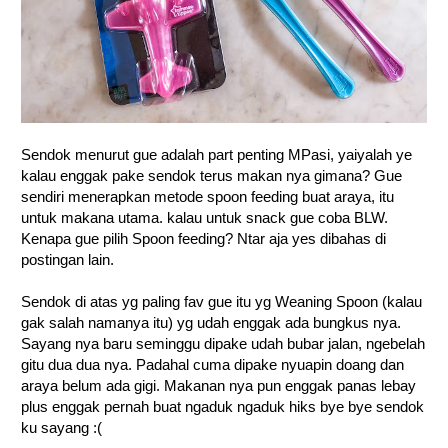
Sendok menurut gue adalah part penting MPasi, yaiyalah ye
kalau enggak pake sendok terus makan nya gimana? Gue
sendiri menerapkan metode spoon feeding buat araya, itu
untuk makana utama. kalau untuk snack gue coba BLW.
Kenapa gue pilih Spoon feeding? Ntar aja yes dibahas di
postingan lain.
Sendok di atas yg paling fav gue itu yg Weaning Spoon (kalau
gak salah namanya itu) yg udah enggak ada bungkus nya.
Sayang nya baru seminggu dipake udah bubar jalan, ngebelah
gitu dua dua nya. Padahal cuma dipake nyuapin doang dan
araya belum ada gigi. Makanan nya pun enggak panas lebay
plus enggak pernah buat ngaduk ngaduk hiks bye bye sendok
ku sayang :(